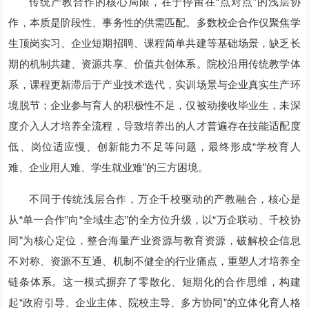
传统产教合作的核心局限，在于停留在“点对点”的浅层协
作，本质是阶段性、事务性的供需匹配。多数校企合作仅聚焦学
生顶岗实习、企业短期招聘、课程简单共建等基础场景，缺乏长
期的机制共建、资源共享、价值共创体系。院校沿用传统教学体
系，课程更新滞后于产业技术迭代，实训场景与企业真实生产环
境脱节；企业参与育人的积极性不足，仅被动接收毕业生，未深
度介入人才培养全流程，导致培养出的人才普遍存在技能适配度
低、岗位适应慢、创新能力不足等问题，最终形成“学校育人
难、企业用人难、学生就业难”的三方困境。
不同于传统浅层合作，万企千校驱动的产教融合，核心是
从“单一合作”向“全域生态”的全方位升级，以“万企联动、千校协
同”为核心定位，整合海量产业资源与教育资源，破解校企信息
不对称、资源不互通、机制不健全的行业痛点，重塑人才培养全
链条体系。这一模式摒弃了零散化、短期化的合作思维，构建
起“政府引导、企业主体、院校主导、多方协同”的立体化育人格