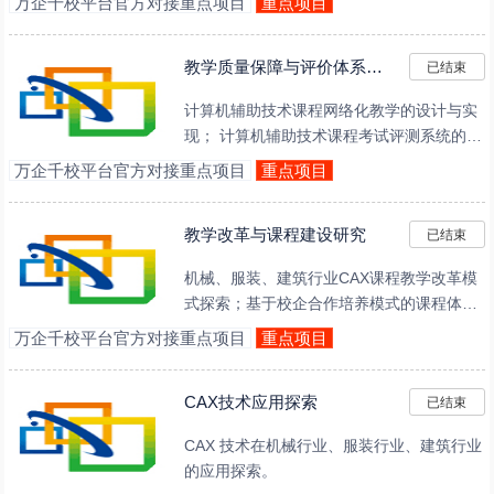
万企千校平台官方对接重点项目
重点项目
教学质量保障与评价体系研究
已结束
计算机辅助技术课程网络化教学的设计与实
现； 计算机辅助技术课程考试评测系统的设
计与实现； 基于“云模式”的课程资源建设；
万企千校平台官方对接重点项目
重点项目
CAXC项目考试点实验/实训室装备标准配置
方案； 企业CAX数字化研发中心配置标准探
教学改革与课程建设研究
已结束
索；
机械、服装、建筑行业CAX课程教学改革模
式探索；基于校企合作培养模式的课程体系
探索；CAXC项目促进校企合作的作用研
万企千校平台官方对接重点项目
重点项目
究；三维CAD技术课程教学研究；
CAX技术应用探索
已结束
CAX 技术在机械行业、服装行业、建筑行业
的应用探索。