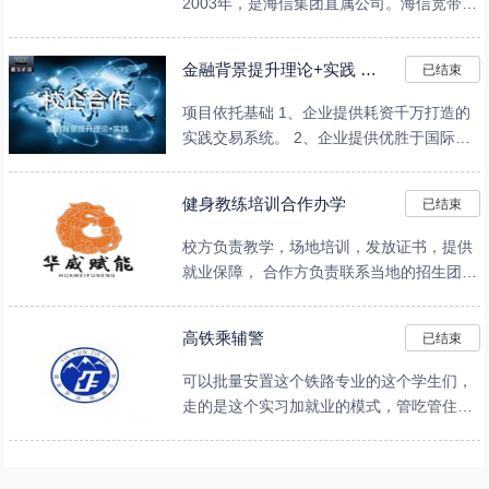
2003年，是海信集团直属公司。海信宽带是
全球排名前三位的光通信科技公司，公司致
力于为全球用户提供完整的
金融背景提升理论+实践 校企合作项目
已结束
项目依托基础 1、企业提供耗资千万打造的
实践交易系统。 2、企业提供优胜于国际知
名银行的资金管理人PAMM+系统。 3、拥有
海外基金公司背景
健身教练培训合作办学
已结束
校方负责教学，场地培训，发放证书，提供
就业保障， 合作方负责联系当地的招生团
队，和招生渠道， 合作方为省级一级代理合
同详
高铁乘辅警
已结束
可以批量安置这个铁路专业的这个学生们，
走的是这个实习加就业的模式，管吃管住，
服装被褥免费发放，培训考证全部公司负
担，前期统一安排在北京，天津