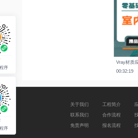
才
Vray材质
程序
00:32:19
关于我们
工程简介
联系我们
合作流程
作
免责声明
报名流程
程序