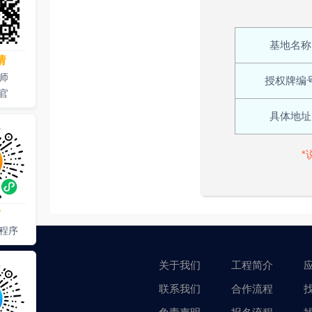
基地名称
请
师
授权牌编
官
具体地址
*
才
程序
关于我们
工程简介
联系我们
合作流程