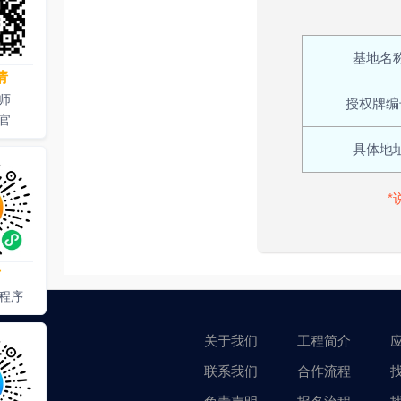
基地名
请
师
授权牌编
官
具体地
*
才
程序
关于我们
工程简介
联系我们
合作流程