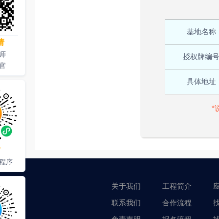
基地名称
请
师
授权牌编
官
具体地址
*
才
程序
关于我们
工程简介
联系我们
合作流程