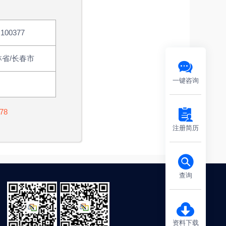
J100377
林省/长春市
一键咨询
78
注册简历
查询
资料下载