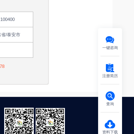
J100400
东省/泰安市
一键咨询
78
注册简历
查询
资料下载