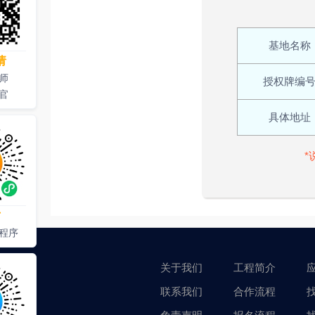
基地名称
请
师
授权牌编
官
具体地址
*
才
程序
关于我们
工程简介
联系我们
合作流程