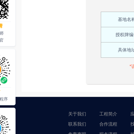
基地名
请
师
授权牌编
官
具体地
*
才
程序
关于我们
工程简介
联系我们
合作流程