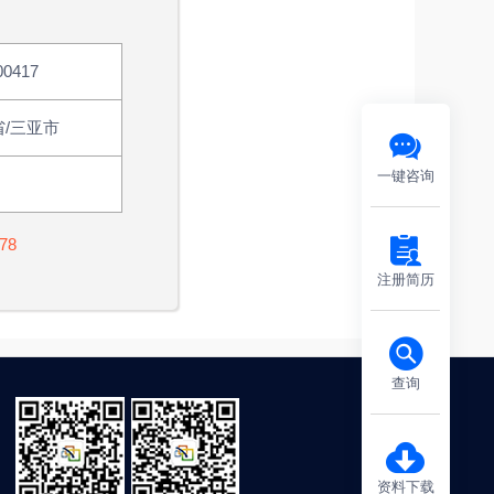
00417
省/三亚市
一键咨询
78
注册简历
查询
资料下载