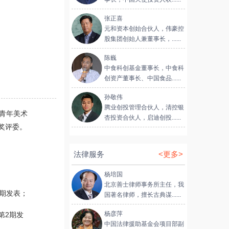
张正喜
元和资本创始合伙人，伟豪控
股集团创始人兼董事长，......
陈巍
中食科创基金董事长，中食科
创资产董事长、中国食品......
孙敬伟
腾业创投管理合伙人，清控银
青年美术
杏投资合伙人，启迪创投......
奖评委。
法律服务
<更多>
杨培国
北京善士律师事务所主任，我
1期发表；
国著名律师，擅长古典谋......
杨彦萍
第2期发
中国法律援助基金会项目部副