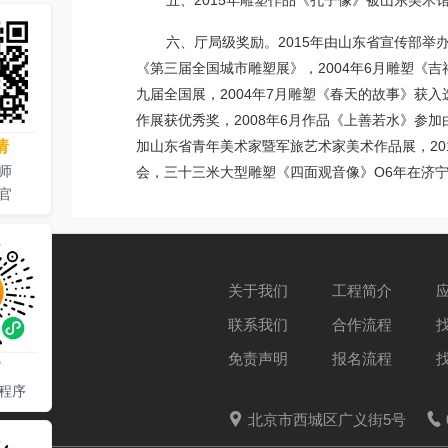
五、2015年雕塑作品《孔子像》被山东美
六、厅局级奖励。2015年由山东省宣传部举
《第三届全国城市雕塑展》，2004年6月雕塑《
九届全国展，2004年7月雕塑《春天的故事》获
作展获优秀奖，2008年6月作品《上善若水》参
请
加山东省青年美术家暨军旅艺术家美术作品展，20
师
会，三十三米大型雕塑《四面观音像》O6年在济宁
官
关于我们
工程简介
联系我们
合作流程
免责声明
报名流程
才
程序
北京市西城区广义街5号