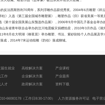
术馆永久收藏、雕塑作品《达摩像》被山东美术馆永久收藏；
办的反法西斯胜利70周年，系列浮雕作品获优秀奖。2004年6月雕塑《祥
吉祥柱》入选《第三届全国城市雕塑展》，雕塑作品《归》获省美展一等奖
入选《第十届全国美展山东预选作品展》，2006年9月中国孔子基金会举办
加由山东省青年联合会举办的汶川地震赈灾捐赠拍卖，2010年3月作品《湖
11年8月在大明湖《柳茗居》举办雕塑、书法、紫砂刻绘个人作品展及学
落成，2014年7米运动组雕《韵动》落成聊城。
应届生就业
高校解决方案
产业课程
找工作
企业解决方案
产业题库
找人才
政府解决方案
资料下载
010-66083178（工作日8:30-17:00）
人力资源服务许可证
电子营