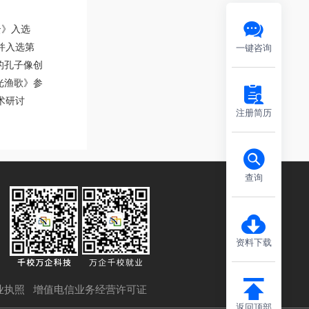
云》入选
并入选第
一键咨询
的孔子像创
光渔歌》参
术研讨
注册简历
查询
资料下载
业执照
增值电信业务经营许可证
返回顶部