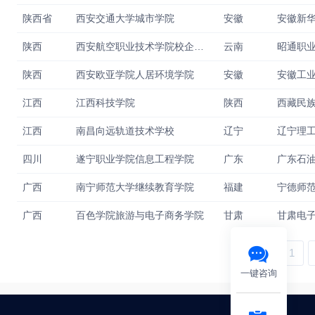
陕西省
西安交通大学城市学院
安徽
安徽新
陕西
西安航空职业技术学院校企合作处
云南
昭通职
陕西
西安欧亚学院人居环境学院
安徽
安徽工
江西
江西科技学院
陕西
江西
南昌向远轨道技术学校
辽宁
辽宁理
四川
遂宁职业学院信息工程学院
广东
广西
南宁师范大学继续教育学院
福建
宁德师
广西
百色学院旅游与电子商务学院
甘肃
甘肃电
‹
1
一键咨询