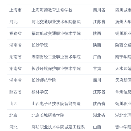
上海市
上海海德教育进修学校
四川省
四川城
河北
河北交通职业技术学院物流管理系
江苏省
扬州大
训基地
福建省
福建船政交通职业技术学院
陕西
湖南省
长沙学院
陕西
湖南省
湖南财经工业职业技术学院
广西
南宁学
湖南省
长沙环境保护职业技术学院
甘肃
湖南省
长沙师范学院
四川
天府新
陕西省
榆林学院
江苏省
常州信
山西
山西电子科技学院智能制造工程学院
陕西省
铜川职
北京
北京长城研修学院
湖北省
湖北文
河北
廊坊职业技术学院城建工程系
山西
晋中学