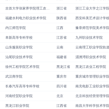
吉首大学张家界学院理工农学院
浙江省
浙江工业大学之江学
福建水利电力职业技术学院
陕西省
西安科美艺术设计学
内江师范学院
江西
豫章师范学院美术学
阜新高等专科学校
江苏省
九州职业技术学院
山东服装职业学院
云南
汕尾职业技术学院
福建省
湄洲湾职业技术学院
徐州工程学院艺术学院
黑龙江省
黑龙江农业工程学院
武汉商学院
重庆市
重庆城市管理职业学
长春汽车高等专科学校
四川省
南充电影工业职业学
河南经贸职业学院
北京
北京科技经营管理学
黑龙江职业学院
江西省
南昌大学科学技术学