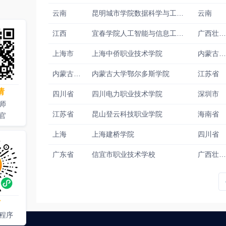
云南
昆明城市学院数据科学与工程学院
云南
江西
宜春学院人工智能与信息工程学院
广西壮族自治区
上海市
上海中侨职业技术学院
内蒙古自治区
内蒙古自治区
内蒙古大学鄂尔多斯学院
江苏省
请
四川省
四川电力职业技术学院
深圳市
师
江苏省
昆山登云科技职业学院
海南省
官
上海
上海建桥学院
四川省
广东省
信宜市职业技术学校
广西壮族自治区
才
程序