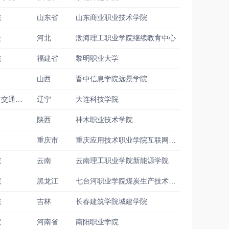
院
山东省
山东商业职业技术学院
校
河北
渤海理工职业学院继续教育中心
院
福建省
黎明职业大学
山西
晋中信息学院远景学院
云南理工职业学院轨道交通学院
辽宁
大连科技学院
陕西
神木职业技术学院
重庆市
重庆应用技术职业学院互联网信息学院
院
云南
云南理工职业学院新能源学院
院
黑龙江
七台河职业学院煤炭生产技术与环境安全系
院
吉林
长春建筑学院城建学院
院
河南省
南阳职业学院