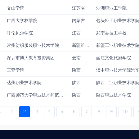
文山学院
江苏省
沙洲职业工学院
广西大学林学院
内蒙古自治区
包头轻工职业技术学
呼伦贝尔学院
江西
武宁县技工学校
常州纺织服装职业技术学院
新疆维吾尔自治区
新疆工业职业技术学
深圳市博大教育投资集团
云南
丽江文化旅游学院
三亚学院
陕西
达州职业技术学院
陕西
陕西工业职业技术学
广西师范大学职业技术师范学院
陕西
陕西职业技术学院
‹
1
2
3
4
5
6
7
8
9
10
›