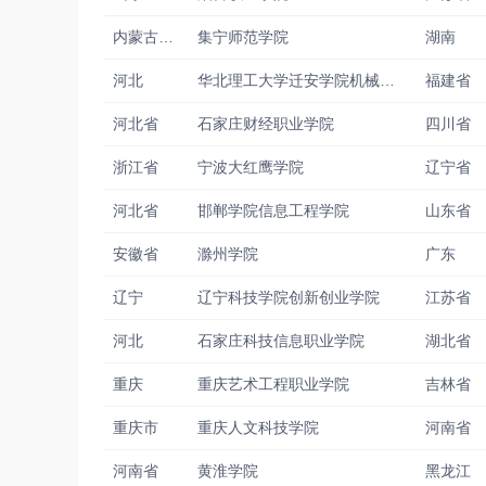
内蒙古自治区
集宁师范学院
湖南
河北
华北理工大学迁安学院机械工程系
福建省
河北省
石家庄财经职业学院
四川省
浙江省
宁波大红鹰学院
辽宁省
河北省
邯郸学院信息工程学院
山东省
安徽省
滁州学院
广东
辽宁
辽宁科技学院创新创业学院
江苏省
河北
石家庄科技信息职业学院
湖北省
重庆
重庆艺术工程职业学院
吉林省
重庆市
重庆人文科技学院
河南省
河南省
黄淮学院
黑龙江