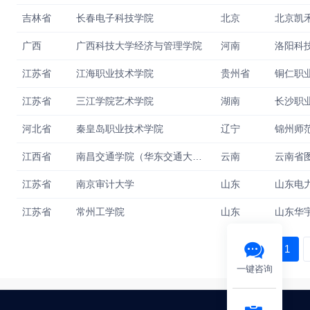
吉林省
长春电子科技学院
北京
北京凯
广西
广西科技大学经济与管理学院
河南
洛阳科
江苏省
江海职业技术学院
贵州省
铜仁职
江苏省
三江学院艺术学院
湖南
河北省
秦皇岛职业技术学院
辽宁
江西省
南昌交通学院（华东交通大学理工学院）
云南
云南省
江苏省
南京审计大学
山东
山东电
江苏省
常州工学院
山东
‹
1
一键咨询