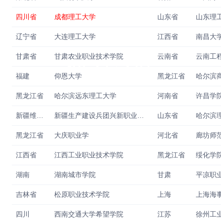
四川省
成都理工大学
山东省
山东理
辽宁省
大连理工大学
江西省
南昌大
训基地
甘肃省
甘肃农业职业技术学院
云南省
云南工
福建
仰恩大学
黑龙江省
哈尔滨
黑龙江省
哈尔滨远东理工大学
河南省
许昌学
新疆维吾尔自治区
新疆生产建设兵团兴新职业技术学院
山东省
哈尔滨
黑龙江省
大庆职业学
河北省
廊坊师
江西省
江西工业职业技术学院
黑龙江省
绥化学
湖南
湖南城市学院
甘肃
平凉职
吉林省
松原职业技术学院
上海
上海海
四川
西南交通大学希望学院
江苏